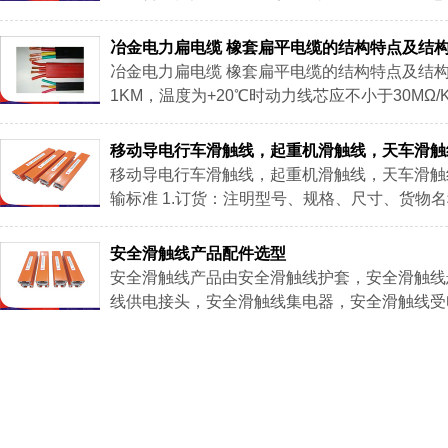
冶金电力扁电缆 橡套扁平电缆的结构特点及结
冶金电力扁电缆 橡套扁平电缆的结构特点及结
1KM，温度为+20℃时动力线芯应不小于30MΩ
移动导电行车滑触线，起重机滑触线，天车滑触
移动导电行车滑触线，起重机滑触线，天车滑触
输标准 1.订货：注明型号、规格、尺寸、货物名
安全滑触线产品配件选型
安全滑触线产品由安全滑触线护套，安全滑触线
线供电接头，安全滑触线集电器，安全滑触线受