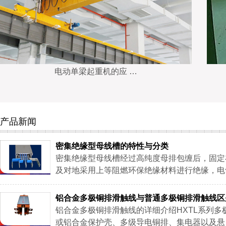
电动单梁起重机的应 …
产品新闻
密集绝缘型母线槽的特性与分类
密集绝缘型母线槽经过高纯度母排包缠后，固定
及对地采用上等阻燃环保绝缘材料进行绝缘，电
铝合金多极铜排滑触线与普通多极铜排滑触线区
铝合金多极铜排滑触线的详细介绍HXTL系列
或铝合金保护壳、多级导电铜排、集电器以及悬