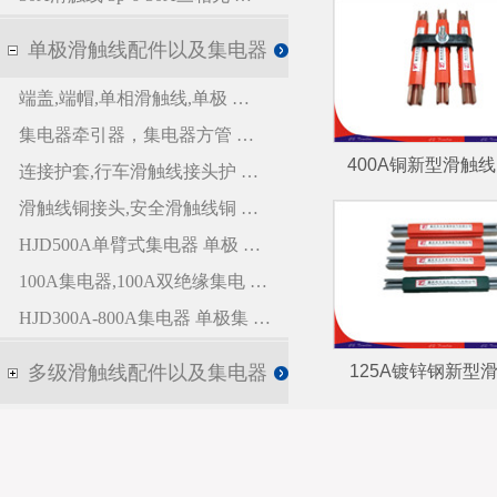
400A铜新型滑触线
125A镀锌钢新型滑